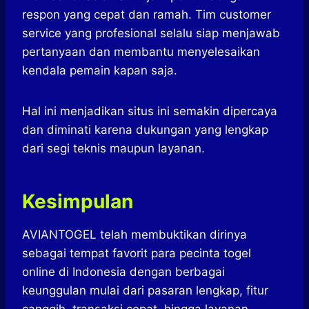
respon yang cepat dan ramah. Tim customer
service yang profesional selalu siap menjawab
pertanyaan dan membantu menyelesaikan
kendala pemain kapan saja.
Hal ini menjadikan situs ini semakin dipercaya
dan diminati karena dukungan yang lengkap
dari segi teknis maupun layanan.
Kesimpulan
AVIANTOGEL telah membuktikan dirinya
sebagai tempat favorit para pecinta togel
online di Indonesia dengan berbagai
keunggulan mulai dari pasaran lengkap, fitur