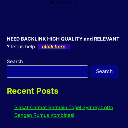
NEED BACKLINK HIGH QUALITY and RELEVANT
?
let us help.
click here
Search
Search
Recent Posts
Siasat Cermat Bermain Togel Sydney Lotto
Dengan Rumus Kombinasi