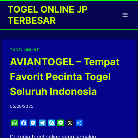
Skip
TOGEL ONLINE JP
to
TERBESAR
content
TOGEL ONLINE
AVIANTOGEL – Tempat
Favorit Pecinta Togel
Seluruh Indonesia
05/28/2025
W
F
M
T
S
L
X
S
h
a
e
e
k
i
h
a
c
s
l
y
n
a
Di dunia togel online yang semakin