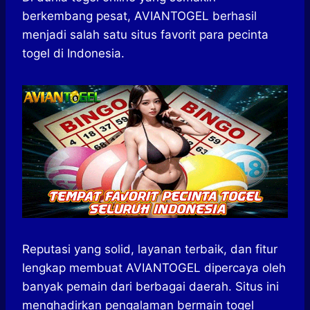
t
e
s
e
p
e
r
berkembang pesat, AVIANTOGEL berhasil
s
b
e
g
e
e
menjadi salah satu situs favorit para pecinta
A
o
n
r
togel di Indonesia.
p
o
g
a
p
k
e
m
r
Reputasi yang solid, layanan terbaik, dan fitur
lengkap membuat AVIANTOGEL dipercaya oleh
banyak pemain dari berbagai daerah. Situs ini
menghadirkan pengalaman bermain togel