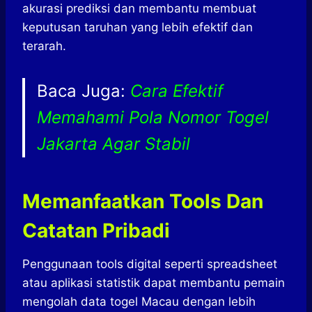
akurasi prediksi dan membantu membuat
keputusan taruhan yang lebih efektif dan
terarah.
Baca Juga:
Cara Efektif
Memahami Pola Nomor Togel
Jakarta Agar Stabil
Memanfaatkan Tools Dan
Catatan Pribadi
Penggunaan tools digital seperti spreadsheet
atau aplikasi statistik dapat membantu pemain
mengolah data togel Macau dengan lebih