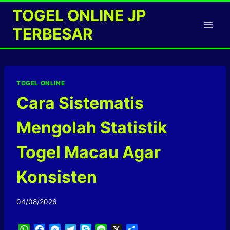
Skip
TOGEL ONLINE JP
to
TERBESAR
content
TOGEL ONLINE
Cara Sistematis
Mengolah Statistik
Togel Macau Agar
Konsisten
04/08/2026
W
F
M
T
S
L
X
S