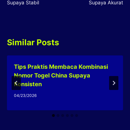
Supaya Stabil
Supaya Akurat
Similar Posts
Tips Praktis Membaca Kombinasi
Nomor Togel China Supaya
Konsisten
04/23/2026