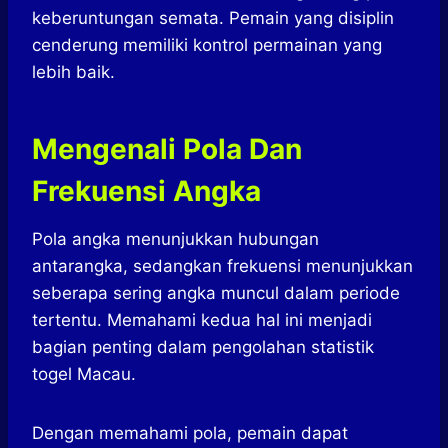
keberuntungan semata. Pemain yang disiplin
cenderung memiliki kontrol permainan yang
lebih baik.
Mengenali Pola Dan
Frekuensi Angka
Pola angka menunjukkan hubungan
antarangka, sedangkan frekuensi menunjukkan
seberapa sering angka muncul dalam periode
tertentu. Memahami kedua hal ini menjadi
bagian penting dalam pengolahan statistik
togel Macau.
Dengan memahami pola, pemain dapat