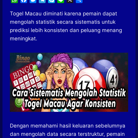
h
a
e
e
k
i
h
a
c
s
l
y
n
a
Togel Macau diminati karena pemain dapat
t
e
s
e
p
e
r
mengolah statistik secara sistematis untuk
s
b
e
g
e
e
prediksi lebih konsisten dan peluang menang
A
o
n
r
meningkat.
p
o
g
a
p
k
e
m
r
Dengan memahami hasil keluaran sebelumnya
dan mengolah data secara terstruktur, pemain