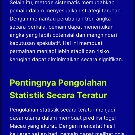
Selain itu, metode sistematis memudahkan
pemain dalam menyesuaikan strategi taruhan.
Dengan memantau perubahan tren angka
secara berkala, pemain dapat menentukan
angka yang lebih potensial dan menghindari
keputusan spekulatif. Hal ini membuat
permainan menjadi lebih stabil dan risiko
kerugian dapat diminimalkan secara signifikan.
Pentingnya Pengolahan
Statistik Secara Teratur
Pengolahan statistik secara teratur menjadi
dasar utama dalam membuat prediksi togel
Macau yang akurat. Dengan mencatat hasil
keluaran setiap hari, pemain dapat melihat pola