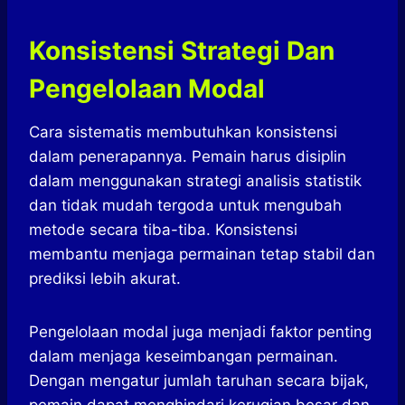
Konsistensi Strategi Dan
Pengelolaan Modal
Cara sistematis membutuhkan konsistensi
dalam penerapannya. Pemain harus disiplin
dalam menggunakan strategi analisis statistik
dan tidak mudah tergoda untuk mengubah
metode secara tiba-tiba. Konsistensi
membantu menjaga permainan tetap stabil dan
prediksi lebih akurat.
Pengelolaan modal juga menjadi faktor penting
dalam menjaga keseimbangan permainan.
Dengan mengatur jumlah taruhan secara bijak,