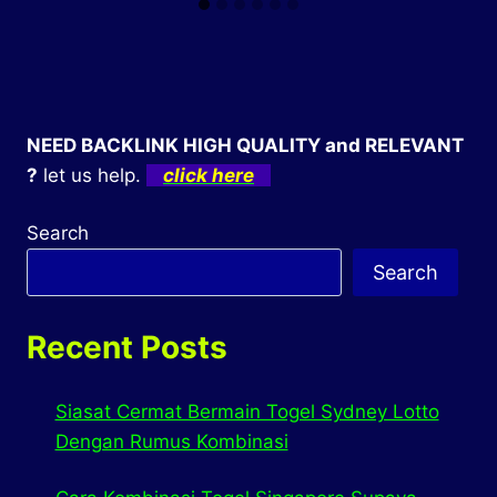
NEED BACKLINK HIGH QUALITY and RELEVANT
?
let us help.
click here
Search
Search
Recent Posts
Siasat Cermat Bermain Togel Sydney Lotto
Dengan Rumus Kombinasi