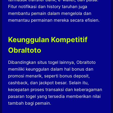
Fitur notifikasi dan history taruhan juga
membantu pemain dalam mengelola dan
memantau permainan mereka secara efisien.
Keunggulan Kompetitif
Obraltoto
Dibandingkan situs togel lainnya, Obraltoto
memiliki keunggulan dalam hal bonus dan
promosi menarik, seperti bonus deposit,
cashback, dan jackpot besar. Selain itu,
kecepatan proses transaksi dan keberagaman
pasaran togel yang tersedia memberikan nilai
tambah bagi pemain.