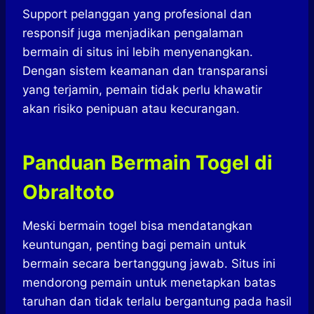
Support pelanggan yang profesional dan
responsif juga menjadikan pengalaman
bermain di situs ini lebih menyenangkan.
Dengan sistem keamanan dan transparansi
yang terjamin, pemain tidak perlu khawatir
akan risiko penipuan atau kecurangan.
Panduan Bermain Togel di
Obraltoto
Meski bermain togel bisa mendatangkan
keuntungan, penting bagi pemain untuk
bermain secara bertanggung jawab. Situs ini
mendorong pemain untuk menetapkan batas
taruhan dan tidak terlalu bergantung pada hasil