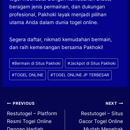
beragam jenis permainan, dan dukungan
profesional, Pakhoki layak menjadi pilihan
utama Anda dalam dunia togel online.
Segera daftar, nikmati kemudahan bermain,
dan raih kemenangan bersama Pakhoki!
Post
#
Bermain di Situs Pakhoki
#
Jackpot di Situs Pakhoki
Tags:
#
TOGEL ONLINE
#
TOGEL ONLINE JP TERBESAR
Post
PREVIOUS
NEXT
Restutogel – Platform
Restutogel – Situs
navigation
Resmi Togel Online
Gacor Togel Online
Dengan Hadiah
Mudah Menebak