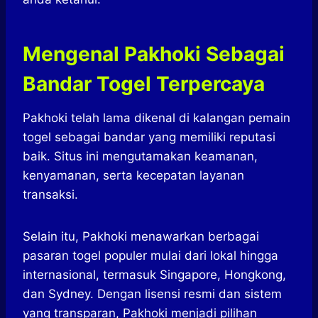
Mengenal Pakhoki Sebagai
Bandar Togel Terpercaya
Pakhoki telah lama dikenal di kalangan pemain
togel sebagai bandar yang memiliki reputasi
baik. Situs ini mengutamakan keamanan,
kenyamanan, serta kecepatan layanan
transaksi.
Selain itu, Pakhoki menawarkan berbagai
pasaran togel populer mulai dari lokal hingga
internasional, termasuk Singapore, Hongkong,
dan Sydney. Dengan lisensi resmi dan sistem
yang transparan, Pakhoki menjadi pilihan