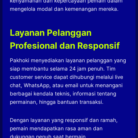
kenyamanan dan kepercayaan pemain dalam
mengelola modal dan kemenangan mereka.
Layanan Pelanggan
Profesional dan Responsif
Pakhoki menyediakan layanan pelanggan yang
siap membantu selama 24 jam penuh. Tim
customer service dapat dihubungi melalui live
chat, WhatsApp, atau email untuk menangani
berbagai kendala teknis, informasi tentang
permainan, hingga bantuan transaksi.
Dengan layanan yang responsif dan ramah,
pemain mendapatkan rasa aman dan
dukungan penuh saat bermain.