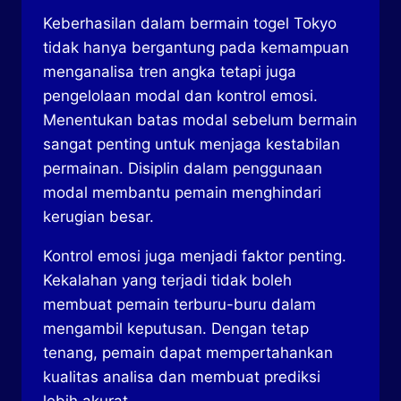
Keberhasilan dalam bermain togel Tokyo
tidak hanya bergantung pada kemampuan
menganalisa tren angka tetapi juga
pengelolaan modal dan kontrol emosi.
Menentukan batas modal sebelum bermain
sangat penting untuk menjaga kestabilan
permainan. Disiplin dalam penggunaan
modal membantu pemain menghindari
kerugian besar.
Kontrol emosi juga menjadi faktor penting.
Kekalahan yang terjadi tidak boleh
membuat pemain terburu-buru dalam
mengambil keputusan. Dengan tetap
tenang, pemain dapat mempertahankan
kualitas analisa dan membuat prediksi