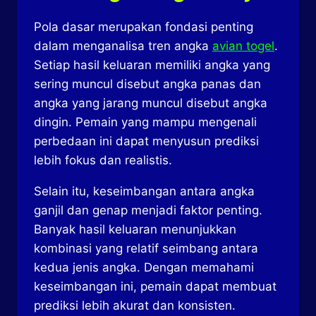
Pola dasar merupakan fondasi penting
dalam menganalisa tren angka
avian togel
.
Setiap hasil keluaran memiliki angka yang
sering muncul disebut angka panas dan
angka yang jarang muncul disebut angka
dingin. Pemain yang mampu mengenali
perbedaan ini dapat menyusun prediksi
lebih fokus dan realistis.
Selain itu, keseimbangan antara angka
ganjil dan genap menjadi faktor penting.
Banyak hasil keluaran menunjukkan
kombinasi yang relatif seimbang antara
kedua jenis angka. Dengan memahami
keseimbangan ini, pemain dapat membuat
prediksi lebih akurat dan konsisten.