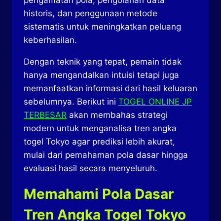
pengamatan pola, pengolahan data
historis, dan penggunaan metode
sistematis untuk meningkatkan peluang
keberhasilan.
Dengan teknik yang tepat, pemain tidak
hanya mengandalkan intuisi tetapi juga
memanfaatkan informasi dari hasil keluaran
sebelumnya. Berikut ini
TOGEL ONLINE JP
TERBESAR
akan membahas strategi
modern untuk menganalisa tren angka
togel Tokyo agar prediksi lebih akurat,
mulai dari pemahaman pola dasar hingga
evaluasi hasil secara menyeluruh.
Memahami Pola Dasar
Tren Angka Togel Tokyo