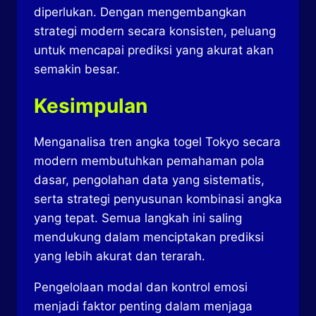
diperlukan. Dengan mengembangkan
strategi modern secara konsisten, peluang
untuk mencapai prediksi yang akurat akan
semakin besar.
Kesimpulan
Menganalisa tren angka togel Tokyo secara
modern membutuhkan pemahaman pola
dasar, pengolahan data yang sistematis,
serta strategi penyusunan kombinasi angka
yang tepat. Semua langkah ini saling
mendukung dalam menciptakan prediksi
yang lebih akurat dan terarah.
Pengelolaan modal dan kontrol emosi
menjadi faktor penting dalam menjaga