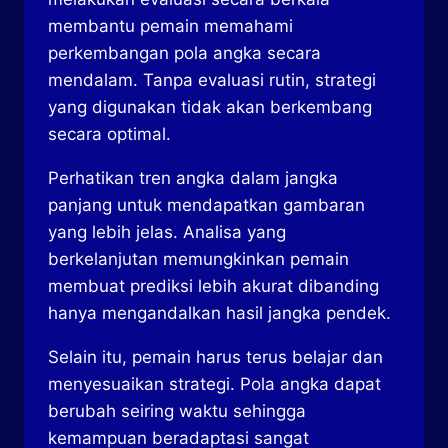
membantu pemain memahami
perkembangan pola angka secara
mendalam. Tanpa evaluasi rutin, strategi
yang digunakan tidak akan berkembang
secara optimal.
Perhatikan tren angka dalam jangka
panjang untuk mendapatkan gambaran
yang lebih jelas. Analisa yang
berkelanjutan memungkinkan pemain
membuat prediksi lebih akurat dibanding
hanya mengandalkan hasil jangka pendek.
Selain itu, pemain harus terus belajar dan
menyesuaikan strategi. Pola angka dapat
berubah seiring waktu sehingga
kemampuan beradaptasi sangat