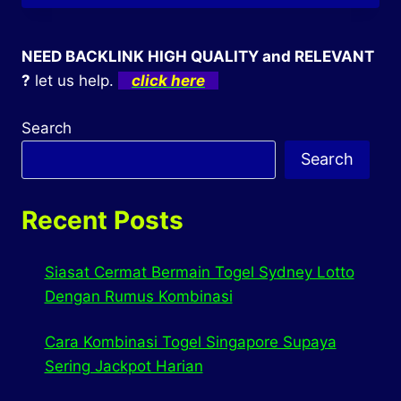
NEED BACKLINK HIGH QUALITY and RELEVANT
?
let us help.
click here
Search
Search
Recent Posts
Siasat Cermat Bermain Togel Sydney Lotto
Dengan Rumus Kombinasi
Cara Kombinasi Togel Singapore Supaya
Sering Jackpot Harian