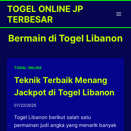
Skip
TOGEL ONLINE JP
to
TERBESAR
content
Bermain di Togel Libanon
TOGEL ONLINE
Teknik Terbaik Menang
Jackpot di Togel Libanon
07/22/2025
Togel Libanon berikut salah satu
permainan judi angka yang menarik banyak