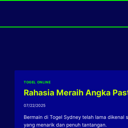
Skip
to
content
TOGEL ONLINE
Rahasia Meraih Angka Past
07/22/2025
Bermain di Togel Sydney telah lama dikenal 
yang menarik dan penuh tantangan.