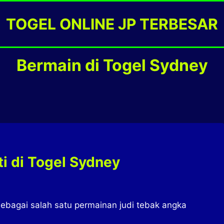
TOGEL ONLINE JP TERBESAR
Bermain di Togel Sydney
i di Togel Sydney
sebagai salah satu permainan judi tebak angka