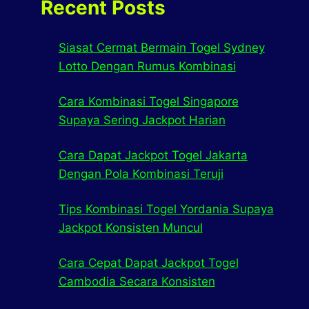
Recent Posts
Siasat Cermat Bermain Togel Sydney
Lotto Dengan Rumus Kombinasi
Cara Kombinasi Togel Singapore
Supaya Sering Jackpot Harian
Cara Dapat Jackpot Togel Jakarta
Dengan Pola Kombinasi Teruji
Tips Kombinasi Togel Yordania Supaya
Jackpot Konsisten Muncul
Cara Cepat Dapat Jackpot Togel
Cambodia Secara Konsisten