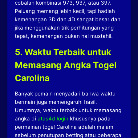
cobalah kombinasi 973, 937, atau 397.
Peluang memang lebih kecil, tapi hadiah
kemenangan 3D dan 4D sangat besar dan
jika menggunakan trik perhitungan yang
tepat, kemenangan bukan hal mustahil.
5. Waktu Terbaik untuk
Memasang Angka Togel
Carolina
Banyak pemain menyadari bahwa waktu
bermain juga memengaruhi hasil.
Umumnya, waktu terbaik untuk memasang
angka di
atas4d login
khususnya pada
permainan togel Carolina adalah malam
sebelum penutupan betting atau beberapa