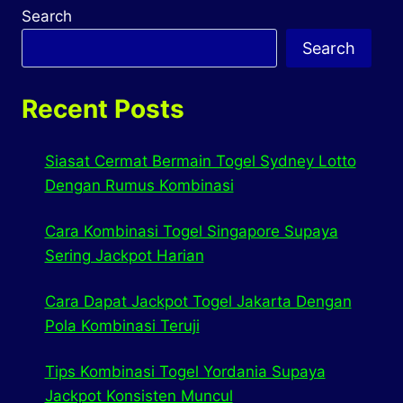
Search
Search
Recent Posts
Siasat Cermat Bermain Togel Sydney Lotto
Dengan Rumus Kombinasi
Cara Kombinasi Togel Singapore Supaya
Sering Jackpot Harian
Cara Dapat Jackpot Togel Jakarta Dengan
Pola Kombinasi Teruji
Tips Kombinasi Togel Yordania Supaya
Jackpot Konsisten Muncul