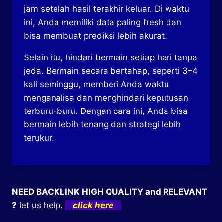
jam setelah hasil terakhir keluar. Di waktu
ini, Anda memiliki data paling fresh dan
bisa membuat prediksi lebih akurat.
Selain itu, hindari bermain setiap hari tanpa
jeda. Bermain secara bertahap, seperti 3–4
kali seminggu, memberi Anda waktu
menganalisa dan menghindari keputusan
terburu-buru. Dengan cara ini, Anda bisa
bermain lebih tenang dan strategi lebih
terukur.
NEED BACKLINK HIGH QUALITY and RELEVANT
?
let us help.
click here