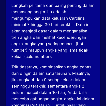
Langkah pertama dan paling penting dalam
memasang angka jitu adalah
mengumpulkan data keluaran Carolina
minimal 7 hingga 30 hari terakhir. Data ini
akan menjadi dasar dalam menganalisa
tren angka dan melihat kecenderungan
angka-angka yang sering muncul (hot
number) maupun angka yang lama tidak
keluar (cold number).
Trik dasarnya, kombinasikan angka panas
dan dingin dalam satu taruhan. Misalnya,
jika angka 4 dan 9 sering keluar dalam
seminggu terakhir, sementara angka 2
belum muncul dalam 10 hari, Anda bisa
mencoba gabungan angka-angka ini dalam
kombinasi 2D atau 3D untuk hasil yang