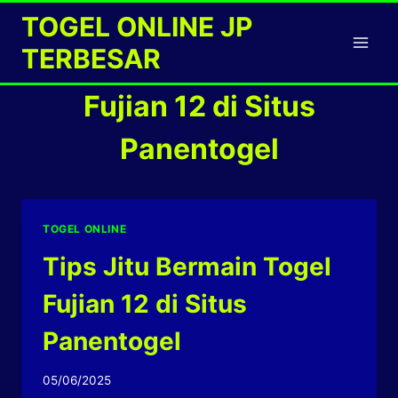
Skip
TOGEL ONLINE JP
to
TERBESAR
content
Fujian 12 di Situs
Panentogel
TOGEL ONLINE
Tips Jitu Bermain Togel
Fujian 12 di Situs
Panentogel
05/06/2025