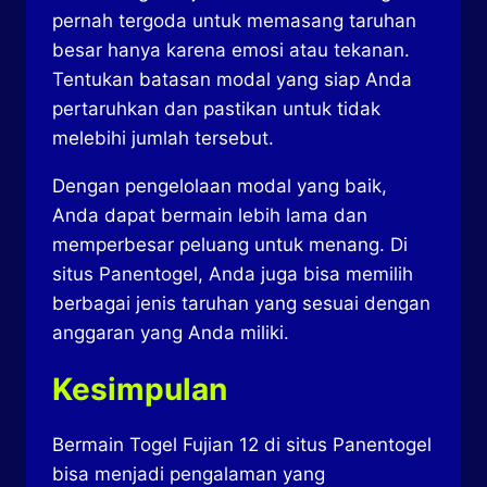
pernah tergoda untuk memasang taruhan
besar hanya karena emosi atau tekanan.
Tentukan batasan modal yang siap Anda
pertaruhkan dan pastikan untuk tidak
melebihi jumlah tersebut.
Dengan pengelolaan modal yang baik,
Anda dapat bermain lebih lama dan
memperbesar peluang untuk menang. Di
situs Panentogel, Anda juga bisa memilih
berbagai jenis taruhan yang sesuai dengan
anggaran yang Anda miliki.
Kesimpulan
Bermain Togel Fujian 12 di situs Panentogel
bisa menjadi pengalaman yang