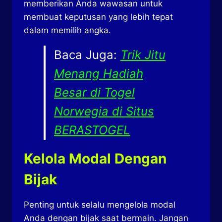
memberikan Anda wawasan untuk
membuat keputusan yang lebih tepat
dalam memilih angka.
Baca Juga:
Trik Jitu
Menang Hadiah
Besar di Togel
Norwegia di Situs
BERASTOGEL
Kelola Modal Dengan
Bijak
Penting untuk selalu mengelola modal
Anda dengan bijak saat bermain. Jangan