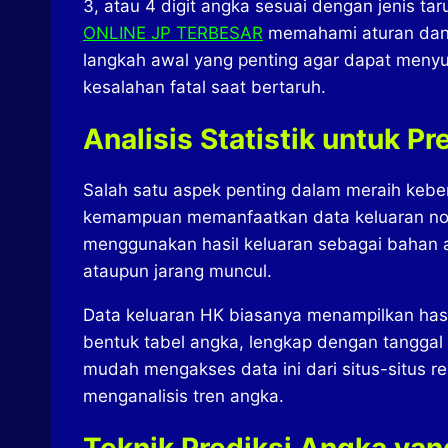
3, atau 4 digit angka sesuai dengan jenis ta
ONLINE JP TERBESAR
memahami aturan dan 
langkah awal yang penting agar dapat menyu
kesalahan fatal saat bertaruh.
Analisis Statistik untuk Pr
Salah satu aspek penting dalam meraih keb
kemampuan memanfaatkan data keluaran nom
menggunakan hasil keluaran sebagai bahan an
ataupun jarang muncul.
Data keluaran HK biasanya menampilkan has
bentuk tabel angka, lengkap dengan tangga
mudah mengakses data ini dari situs-situs r
menganalisis tren angka.
Teknik Prediksi Angka yan