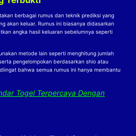
akan berbagai rumus dan teknik prediksi yang
g akan keluar. Rumus ini biasanya didasarkan
kan angka hasil keluaran sebelumnya seperti
unakan metode lain seperti menghitung jumlah
l, serta pengelompokan berdasarkan shio atau
s diingat bahwa semua rumus ini hanya membantu
andar Togel Terpercaya Dengan