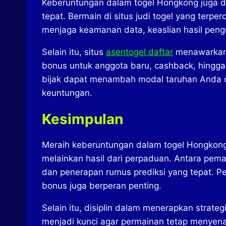
Keberuntungan dalam togel Hongkong juga di
tepat. Bermain di situs judi togel yang terpe
menjaga keamanan data, keaslian hasil pe
Selain itu, situs
asentogel daftar
menawarkan 
bonus untuk anggota baru, cashback, hingga
bijak dapat menambah modal taruhan Anda 
keuntungan.
Kesimpulan
Meraih keberuntungan dalam togel Hongkon
melainkan hasil dari perpaduan. Antara pema
dan penerapan rumus prediksi yang tepat. Pe
bonus juga berperan penting.
Selain itu, disiplin dalam menerapkan strate
menjadi kunci agar permainan tetap menyenan