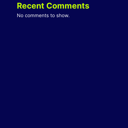
Recent Comments
No comments to show.