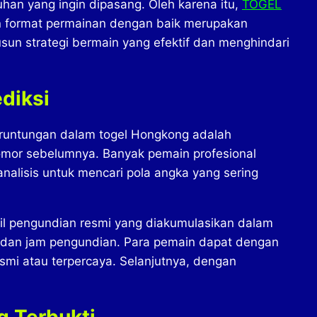
ruhan yang ingin dipasang. Oleh karena itu,
TOGEL
format permainan dengan baik merupakan
sun strategi bermain yang efektif dan menghindari
ediksi
eruntungan dalam togel Hongkong adalah
or sebelumnya. Banyak pemain profesional
alisis untuk mencari pola angka yang sering
il pengundian resmi yang diakumulasikan dalam
l dan jam pengundian. Para pemain dapat dengan
esmi atau terpercaya. Selanjutnya, dengan
g Terbukti