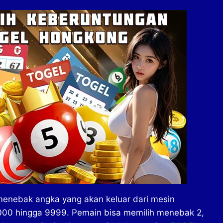
 menebak angka yang akan keluar dari mesin
000 hingga 9999. Pemain bisa memilih menebak 2,