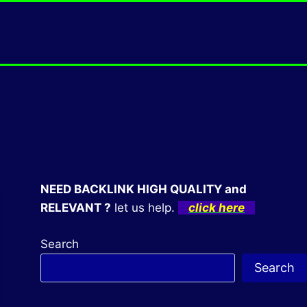
NEED BACKLINK HIGH QUALITY and
RELEVANT ?
let us help.
click here
Search
Search