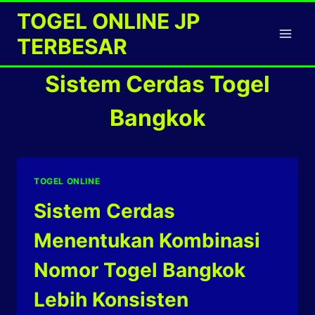
Skip
TOGEL ONLINE JP
to
TERBESAR
content
Sistem Cerdas Togel
Bangkok
TOGEL ONLINE
Sistem Cerdas
Menentukan Kombinasi
Nomor Togel Bangkok
Lebih Konsisten