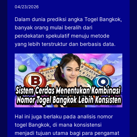
04/23/2026
Dalam dunia prediksi angka Togel Bangkok,
banyak orang mulai beralih dari
pendekatan spekulatif menuju metode
yang lebih terstruktur dan berbasis data.
Hal ini juga berlaku pada analisis nomor
togel Bangkok, di mana konsistensi
menjadi tujuan utama bagi para pengamat