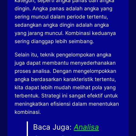
kategori, seperti angka panas dan angka
dingin. Angka panas adalah angka yang
sering muncul dalam periode tertentu,
sedangkan angka dingin adalah angka
yang jarang muncul. Kombinasi keduanya
sering dianggap lebih seimbang.
Selain itu, teknik pengelompokan angka
juga dapat membantu menyederhanakan
proses analisa. Dengan mengelompokkan
angka berdasarkan karakteristik tertentu,
kita dapat lebih mudah melihat pola yang
terbentuk. Strategi ini sangat efektif untuk
meningkatkan efisiensi dalam menentukan
kombinasi.
Baca Juga:
Analisa