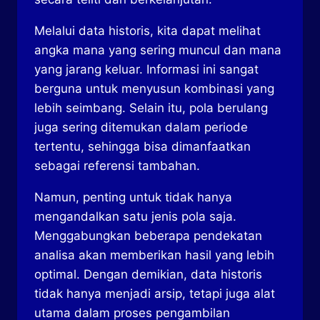
Melalui data historis, kita dapat melihat
angka mana yang sering muncul dan mana
yang jarang keluar. Informasi ini sangat
berguna untuk menyusun kombinasi yang
lebih seimbang. Selain itu, pola berulang
juga sering ditemukan dalam periode
tertentu, sehingga bisa dimanfaatkan
sebagai referensi tambahan.
Namun, penting untuk tidak hanya
mengandalkan satu jenis pola saja.
Menggabungkan beberapa pendekatan
analisa akan memberikan hasil yang lebih
optimal. Dengan demikian, data historis
tidak hanya menjadi arsip, tetapi juga alat
utama dalam proses pengambilan