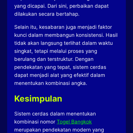
yang dicapai. Dari sini, perbaikan dapat
dilakukan secara bertahap.
Selain itu, kesabaran juga menjadi faktor
kunci dalam membangun konsistensi. Hasil
tidak akan langsung terlihat dalam waktu
singkat, tetapi melalui proses yang
berulang dan terstruktur. Dengan
pendekatan yang tepat, sistem cerdas
dapat menjadi alat yang efektif dalam
menentukan kombinasi angka.
Kesimpulan
Sistem cerdas dalam menentukan
kombinasi nomor
Togel Bangkok
merupakan pendekatan modern yang