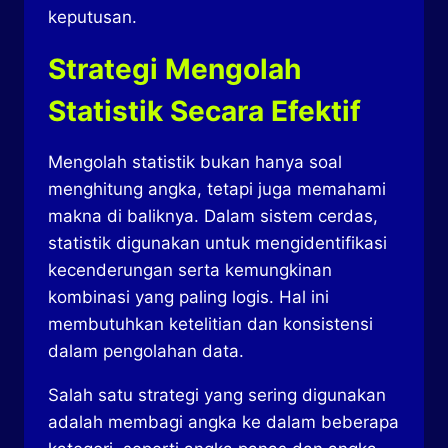
keputusan.
Strategi Mengolah
Statistik Secara Efektif
Mengolah statistik bukan hanya soal
menghitung angka, tetapi juga memahami
makna di baliknya. Dalam sistem cerdas,
statistik digunakan untuk mengidentifikasi
kecenderungan serta kemungkinan
kombinasi yang paling logis. Hal ini
membutuhkan ketelitian dan konsistensi
dalam pengolahan data.
Salah satu strategi yang sering digunakan
adalah membagi angka ke dalam beberapa