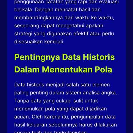
penggunaan catatan yang rapi dan evaluasi
berkala. Dengan mencatat hasil dan
membandingkannya dari waktu ke waktu,
seseorang dapat mengetahui apakah
strategi yang digunakan efektif atau perlu
disesuaikan kembali.
Pentingnya Data Historis
Dalam Menentukan Pola
Data historis menjadi salah satu elemen
paling penting dalam sistem analisa angka.
Tanpa data yang cukup, sulit untuk
menemukan pola yang dapat dijadikan
acuan. Oleh karena itu, pengumpulan data
hasil keluaran sebelumnya harus dilakukan
secara teliti dan berkelanjutan.