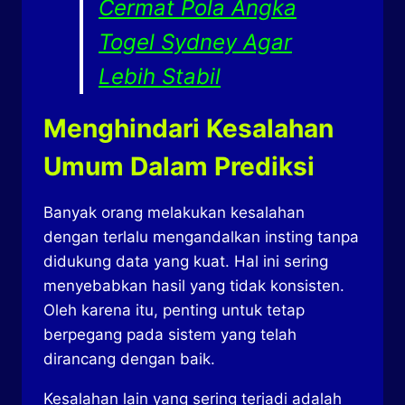
Cermat Pola Angka
Togel Sydney Agar
Lebih Stabil
Menghindari Kesalahan
Umum Dalam Prediksi
Banyak orang melakukan kesalahan
dengan terlalu mengandalkan insting tanpa
didukung data yang kuat. Hal ini sering
menyebabkan hasil yang tidak konsisten.
Oleh karena itu, penting untuk tetap
berpegang pada sistem yang telah
dirancang dengan baik.
Kesalahan lain yang sering terjadi adalah