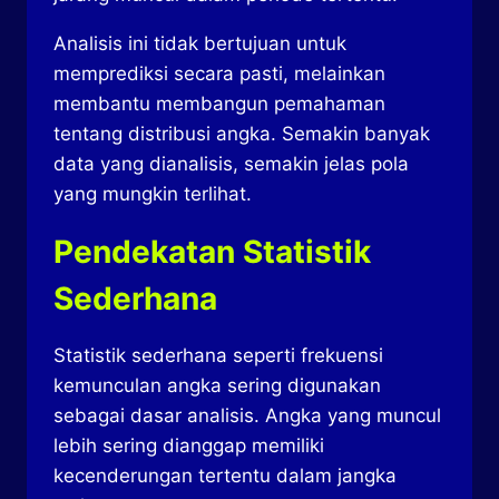
Analisis ini tidak bertujuan untuk
memprediksi secara pasti, melainkan
membantu membangun pemahaman
tentang distribusi angka. Semakin banyak
data yang dianalisis, semakin jelas pola
yang mungkin terlihat.
Pendekatan Statistik
Sederhana
Statistik sederhana seperti frekuensi
kemunculan angka sering digunakan
sebagai dasar analisis. Angka yang muncul
lebih sering dianggap memiliki
kecenderungan tertentu dalam jangka