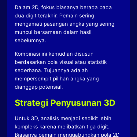
Dalam 2D, fokus biasanya berada pada
dua digit terakhir. Pemain sering
mengamati pasangan angka yang sering
muncul bersamaan dalam hasil
sebelumnya.
Kombinasi ini kemudian disusun
berdasarkan pola visual atau statistik
sederhana. Tujuannya adalah
mempersempit pilihan angka yang
dianggap potensial.
Strategi Penyusunan 3D
Untuk 3D, analisis menjadi sedikit lebih
kompleks karena melibatkan tiga digit.
Biasanya pemain menggabungkan pola 2D