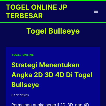
Skip
TOGEL ONLINE JP
to
TERBESAR
content
Togel Bullseye
TOGEL ONLINE
Strategi Menentukan
Angka 2D 3D 4D Di Togel
Bullseye
04/11/2026
Permainan angka seperti 2D, 3D, dan 4D