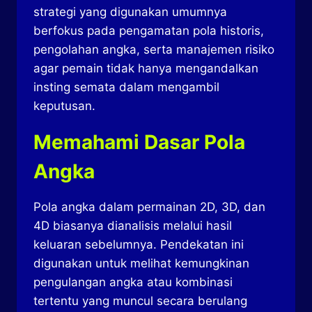
strategi yang digunakan umumnya
berfokus pada pengamatan pola historis,
pengolahan angka, serta manajemen risiko
agar pemain tidak hanya mengandalkan
insting semata dalam mengambil
keputusan.
Memahami Dasar Pola
Angka
Pola angka dalam permainan 2D, 3D, dan
4D biasanya dianalisis melalui hasil
keluaran sebelumnya. Pendekatan ini
digunakan untuk melihat kemungkinan
pengulangan angka atau kombinasi
tertentu yang muncul secara berulang