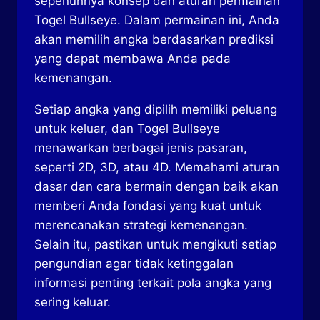
sepenuhnya konsep dan aturan permainan
Togel Bullseye. Dalam permainan ini, Anda
akan memilih angka berdasarkan prediksi
yang dapat membawa Anda pada
kemenangan.
Setiap angka yang dipilih memiliki peluang
untuk keluar, dan Togel Bullseye
menawarkan berbagai jenis pasaran,
seperti 2D, 3D, atau 4D. Memahami aturan
dasar dan cara bermain dengan baik akan
memberi Anda fondasi yang kuat untuk
merencanakan strategi kemenangan.
Selain itu, pastikan untuk mengikuti setiap
pengundian agar tidak ketinggalan
informasi penting terkait pola angka yang
sering keluar.