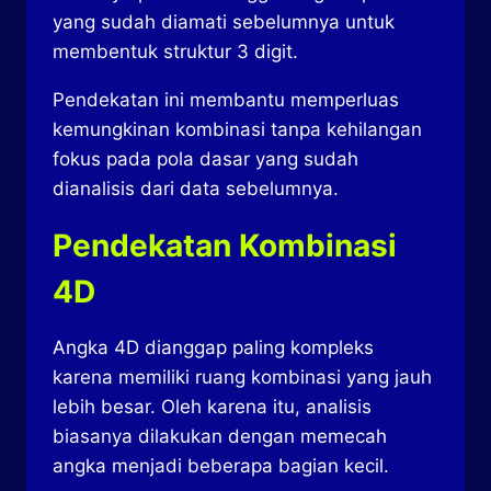
yang sudah diamati sebelumnya untuk
membentuk struktur 3 digit.
Pendekatan ini membantu memperluas
kemungkinan kombinasi tanpa kehilangan
fokus pada pola dasar yang sudah
dianalisis dari data sebelumnya.
Pendekatan Kombinasi
4D
Angka 4D dianggap paling kompleks
karena memiliki ruang kombinasi yang jauh
lebih besar. Oleh karena itu, analisis
biasanya dilakukan dengan memecah
angka menjadi beberapa bagian kecil.