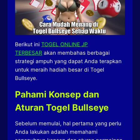
Berikut ini
TOGEL ONLINE JP
TERBESAR
akan membahas berbagai
strategi ampuh yang dapat Anda terapkan
untuk meraih hadiah besar di Togel
Bullseye.
Pahami Konsep dan
Aturan Togel Bullseye
Sebelum memulai, hal pertama yang perlu
Anda lakukan adalah memahami