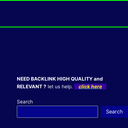
NEED BACKLINK HIGH QUALITY and
RELEVANT ?
let us help.
click here
Search
Search