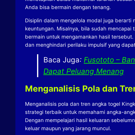
Anda bisa bermain dengan tenang.
Disiplin dalam mengelola modal juga berarti
keuntungan. Misalnya, bila sudah mencapai 
bermain untuk mengamankan hasil tersebut.
dan menghindari perilaku impulsif yang dapat
Baca Juga
:
Fusototo – Ban
Dapat Peluang Menang
Menganalisis Pola dan Tr
Menganalisis pola dan tren angka togel Kin
strategi terbaik untuk memahami angka-angk
Dengan mempelajari hasil keluaran sebelumn
keluar maupun yang jarang muncul.