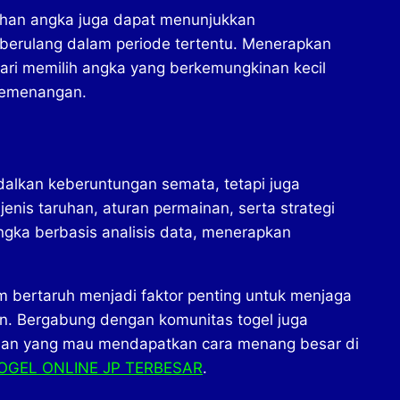
ahan angka juga dapat menunjukkan
 berulang dalam periode tertentu. Menerapkan
ri memilih angka yang berkemungkinan kecil
kemenangan.
alkan keberuntungan semata, tetapi juga
is taruhan, aturan permainan, serta strategi
gka berbasis analisis data, menerapkan
lam bertaruh menjadi faktor penting untuk menjaga
n. Bergabung dengan komunitas togel juga
ian yang mau mendapatkan cara menang besar di
OGEL ONLINE JP TERBESAR
.