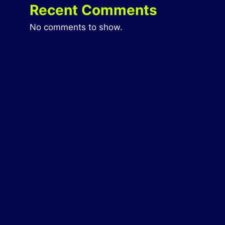
Recent Comments
No comments to show.