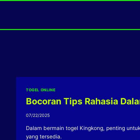
Skip
to
content
TOGEL ONLINE
Bocoran Tips Rahasia Dal
07/22/2025
Dalam bermain togel Kingkong, penting untu
yang tersedia.