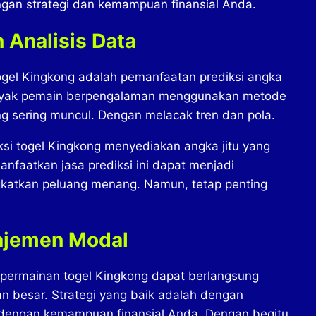
ngan strategi dan kemampuan finansial Anda.
 Analisis Data
ogel Kingkong adalah pemanfaatan prediksi angka
anyak pemain berpengalaman menggunakan metode
yang sering muncul. Dengan melacak tren dan pola.
iksi togel Kingkong menyediakan angka jitu yang
anfaatkan jasa prediksi ini dapat menjadi
katkan peluang menang. Namun, tetap penting
ajemen Modal
 permainan togel Kingkong dapat berlangsung
n besar. Strategi yang baik adalah dengan
dengan kemampuan finansial Anda. Dengan begitu,