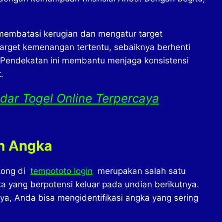
 membatasi kerugian dan mengatur target
target kemenangan tertentu, sebaiknya berhenti
 Pendekatan ini membantu menjaga konsistensi
.
dar Togel Online Terpercaya
en Angka
gkong di
tempototo login
merupakan salah satu
a yang berpotensi keluar pada undian berikutnya.
ya, Anda bisa mengidentifikasi angka yang sering