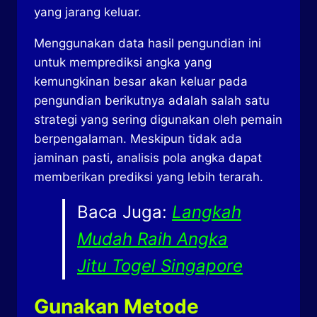
yang jarang keluar.
Menggunakan data hasil pengundian ini
untuk memprediksi angka yang
kemungkinan besar akan keluar pada
pengundian berikutnya adalah salah satu
strategi yang sering digunakan oleh pemain
berpengalaman. Meskipun tidak ada
jaminan pasti, analisis pola angka dapat
memberikan prediksi yang lebih terarah.
Baca Juga:
Langkah
Mudah Raih Angka
Jitu Togel Singapore
Gunakan Metode