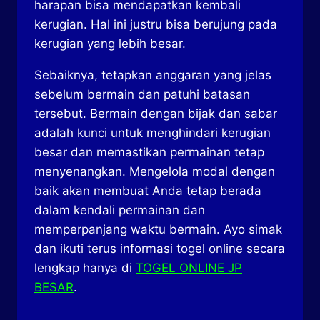
harapan bisa mendapatkan kembali
kerugian. Hal ini justru bisa berujung pada
kerugian yang lebih besar.
Sebaiknya, tetapkan anggaran yang jelas
sebelum bermain dan patuhi batasan
tersebut. Bermain dengan bijak dan sabar
adalah kunci untuk menghindari kerugian
besar dan memastikan permainan tetap
menyenangkan. Mengelola modal dengan
baik akan membuat Anda tetap berada
dalam kendali permainan dan
memperpanjang waktu bermain. Ayo simak
dan ikuti terus informasi togel online secara
lengkap hanya di
TOGEL ONLINE JP
BESAR
.