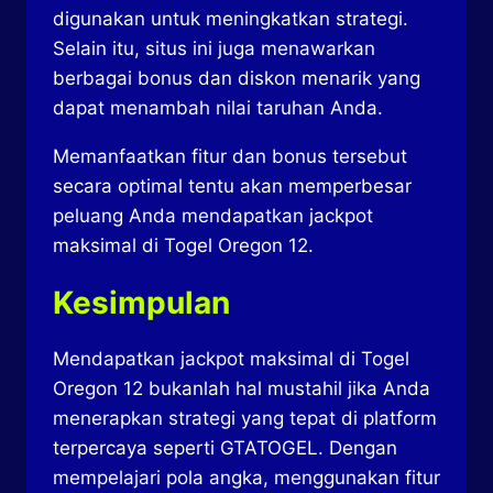
digunakan untuk meningkatkan strategi.
Selain itu, situs ini juga menawarkan
berbagai bonus dan diskon menarik yang
dapat menambah nilai taruhan Anda.
Memanfaatkan fitur dan bonus tersebut
secara optimal tentu akan memperbesar
peluang Anda mendapatkan jackpot
maksimal di Togel Oregon 12.
Kesimpulan
Mendapatkan jackpot maksimal di Togel
Oregon 12 bukanlah hal mustahil jika Anda
menerapkan strategi yang tepat di platform
terpercaya seperti GTATOGEL. Dengan
mempelajari pola angka, menggunakan fitur