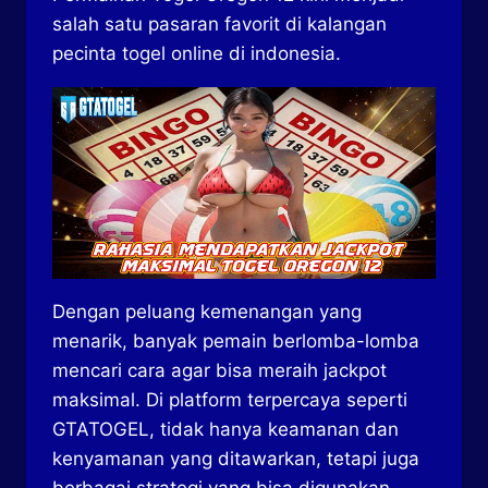
salah satu pasaran favorit di kalangan
pecinta togel online di indonesia.
Dengan peluang kemenangan yang
menarik, banyak pemain berlomba-lomba
mencari cara agar bisa meraih jackpot
maksimal. Di platform terpercaya seperti
GTATOGEL, tidak hanya keamanan dan
kenyamanan yang ditawarkan, tetapi juga