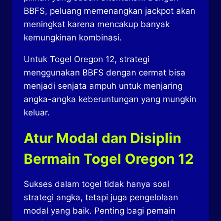
BBFS, peluang memenangkan jackpot akan
meningkat karena mencakup banyak
kemungkinan kombinasi.
Untuk Togel Oregon 12, strategi
menggunakan BBFS dengan cermat bisa
menjadi senjata ampuh untuk menjaring
angka-angka keberuntungan yang mungkin
keluar.
Atur Modal dan Disiplin
Bermain Togel Oregon 12
Sukses dalam togel tidak hanya soal
strategi angka, tetapi juga pengelolaan
modal yang baik. Penting bagi pemain