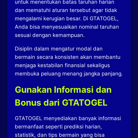
untuk menentukan batas taruhan harian
dan mematuhi aturan tersebut agar tidak
mengalami kerugian besar. Di GTATOGEL,
Anda bisa menyesuaikan nominal taruhan
sesuai dengan kemampuan.
Disiplin dalam mengatur modal dan
bermain secara konsisten akan membantu
menjaga kestabilan finansial sekaligus
membuka peluang menang jangka panjang.
Gunakan Informasi dan
Bonus dari GTATOGEL
GTATOGEL menyediakan banyak informasi
bermanfaat seperti prediksi harian,
statistik, dan tips bermain yang bisa