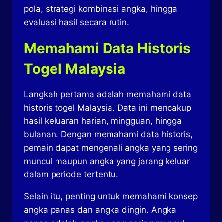
pola, strategi kombinasi angka, hingga
evaluasi hasil secara rutin.
Memahami Data Historis
Togel Malaysia
Langkah pertama adalah memahami data
historis togel Malaysia. Data ini mencakup
hasil keluaran harian, mingguan, hingga
bulanan. Dengan memahami data historis,
pemain dapat mengenali angka yang sering
muncul maupun angka yang jarang keluar
dalam periode tertentu.
Selain itu, penting untuk memahami konsep
angka panas dan angka dingin. Angka