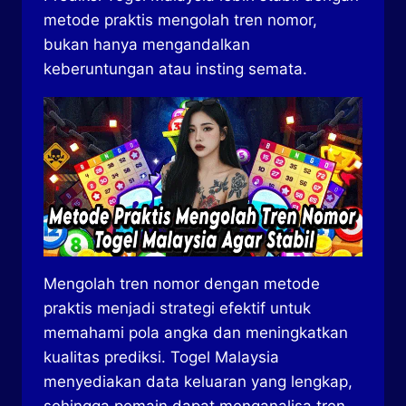
metode praktis mengolah tren nomor,
bukan hanya mengandalkan
keberuntungan atau insting semata.
Mengolah tren nomor dengan metode
praktis menjadi strategi efektif untuk
memahami pola angka dan meningkatkan
kualitas prediksi. Togel Malaysia
menyediakan data keluaran yang lengkap,