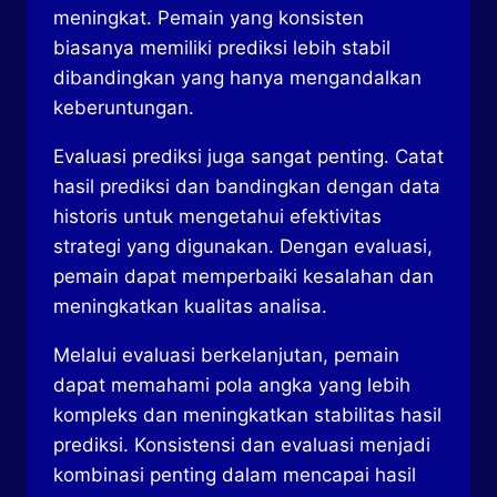
meningkat. Pemain yang konsisten
biasanya memiliki prediksi lebih stabil
dibandingkan yang hanya mengandalkan
keberuntungan.
Evaluasi prediksi juga sangat penting. Catat
hasil prediksi dan bandingkan dengan data
historis untuk mengetahui efektivitas
strategi yang digunakan. Dengan evaluasi,
pemain dapat memperbaiki kesalahan dan
meningkatkan kualitas analisa.
Melalui evaluasi berkelanjutan, pemain
dapat memahami pola angka yang lebih
kompleks dan meningkatkan stabilitas hasil
prediksi. Konsistensi dan evaluasi menjadi
kombinasi penting dalam mencapai hasil