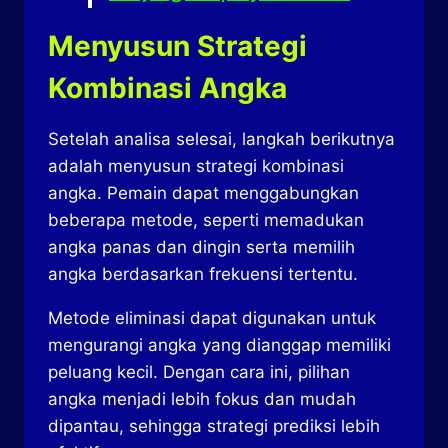
Menyusun Strategi
Kombinasi Angka
Setelah analisa selesai, langkah berikutnya
adalah menyusun strategi kombinasi
angka. Pemain dapat menggabungkan
beberapa metode, seperti memadukan
angka panas dan dingin serta memilih
angka berdasarkan frekuensi tertentu.
Metode eliminasi dapat digunakan untuk
mengurangi angka yang dianggap memiliki
peluang kecil. Dengan cara ini, pilihan
angka menjadi lebih fokus dan mudah
dipantau, sehingga strategi prediksi lebih