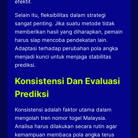
efektif.
Selain itu, fleksibilitas dalam strategi
sangat penting. Jika suatu metode tidak
memberikan hasil yang diharapkan, pemain
harus siap mencoba pendekatan lain.
Adaptasi terhadap perubahan pola angka
menjadi kunci untuk menjaga stabilitas
prediksi.
Konsistensi Dan Evaluasi
Prediksi
Konsistensi adalah faktor utama dalam
mengolah tren nomor togel Malaysia.
Analisa harus dilakukan secara rutin agar
kemampuan membaca pola angka terus