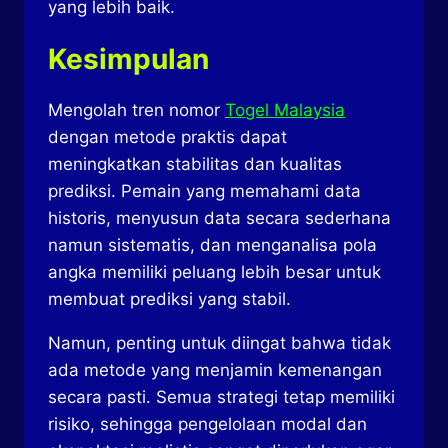
yang lebih baik.
Kesimpulan
Mengolah tren nomor
Togel Malaysia
dengan metode praktis dapat
meningkatkan stabilitas dan kualitas
prediksi. Pemain yang memahami data
historis, menyusun data secara sederhana
namun sistematis, dan menganalisa pola
angka memiliki peluang lebih besar untuk
membuat prediksi yang stabil.
Namun, penting untuk diingat bahwa tidak
ada metode yang menjamin kemenangan
secara pasti. Semua strategi tetap memiliki
risiko, sehingga pengelolaan modal dan