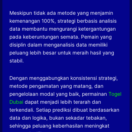
Meskipun tidak ada metode yang menjamin
kemenangan 100%, strategi berbasis analisis
data membantu mengurangi ketergantungan
pada keberuntungan semata. Pemain yang
disiplin dalam menganalisis data memiliki
peluang lebih besar untuk meraih hasil yang
stabil.
Dengan menggabungkan konsistensi strategi,
metode pengamatan yang matang, dan
pengelolaan modal yang baik, permainan
Togel
Dubai
dapat menjadi lebih terarah dan
terkendali. Setiap prediksi dibuat berdasarkan
data dan logika, bukan sekadar tebakan,
sehingga peluang keberhasilan meningkat