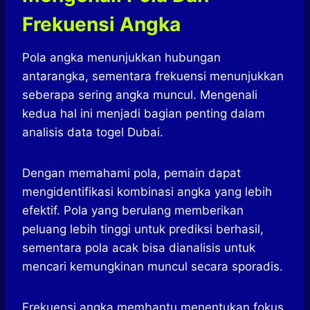
Frekuensi Angka
Pola angka menunjukkan hubungan
antarangka, sementara frekuensi menunjukkan
seberapa sering angka muncul. Mengenali
kedua hal ini menjadi bagian penting dalam
analisis data togel Dubai.
Dengan memahami pola, pemain dapat
mengidentifikasi kombinasi angka yang lebih
efektif. Pola yang berulang memberikan
peluang lebih tinggi untuk prediksi berhasil,
sementara pola acak bisa dianalisis untuk
mencari kemungkinan muncul secara sporadis.
Frekuensi angka membantu menentukan fokus