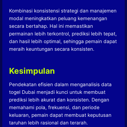
Kombinasi konsistensi strategi dan manajemen
modal meningkatkan peluang kemenangan
secara bertahap. Hal ini memastikan
permainan lebih terkontrol, prediksi lebih tepat,
dan hasil lebih optimal, sehingga pemain dapat
meraih keuntungan secara konsisten.
Kesimpulan
Pendekatan efisien dalam menganalisis data
togel Dubai menjadi kunci untuk membuat
prediksi lebih akurat dan konsisten. Dengan
memahami pola, frekuensi, dan periode
keluaran, pemain dapat membuat keputusan
taruhan lebih rasional dan terarah.