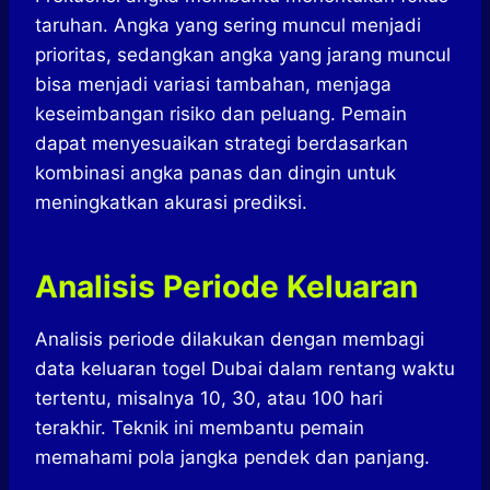
taruhan. Angka yang sering muncul menjadi
prioritas, sedangkan angka yang jarang muncul
bisa menjadi variasi tambahan, menjaga
keseimbangan risiko dan peluang. Pemain
dapat menyesuaikan strategi berdasarkan
kombinasi angka panas dan dingin untuk
meningkatkan akurasi prediksi.
Analisis Periode Keluaran
Analisis periode dilakukan dengan membagi
data keluaran togel Dubai dalam rentang waktu
tertentu, misalnya 10, 30, atau 100 hari
terakhir. Teknik ini membantu pemain
memahami pola jangka pendek dan panjang.