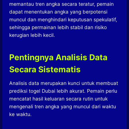
memantau tren angka secara teratur, pemain
dapat menentukan angka yang berpotensi
muncul dan menghindari keputusan spekulatif,
sehingga permainan lebih stabil dan risiko
kerugian lebih kecil.
Pentingnya Analisis Data
Secara Sistematis
Analisis data merupakan kunci untuk membuat
prediksi togel Dubai lebih akurat. Pemain perlu
mencatat hasil keluaran secara rutin untuk
mengenali tren angka yang muncul dari waktu
ke waktu.