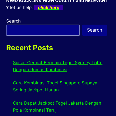
NEED BACKLINK HIGH QUALITY and RELEVANT
?
let us help.
click here
Search
Search
Recent Posts
Siasat Cermat Bermain Togel Sydney Lotto
Dengan Rumus Kombinasi
Cara Kombinasi Togel Singapore Supaya
Sering Jackpot Harian
Cara Dapat Jackpot Togel Jakarta Dengan
Pola Kombinasi Teruji