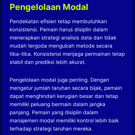
Pengelolaan Modal
Pendekatan efisien tetap membutuhkan
konsistensi. Pemain harus disiplin dalam
menerapkan strategi analisis data dan tidak
mudah tergoda mengubah metode secara
tiba-tiba. Konsistensi menjaga permainan tetap
stabil dan prediksi lebih akurat.
Pengelolaan modal juga penting. Dengan
mengatur jumlah taruhan secara bijak, pemain
dapat menghindari kerugian besar dan tetap
memiliki peluang bermain dalam jangka
panjang. Pemain yang disiplin dalam
manajemen modal memiliki kontrol lebih baik
terhadap strategi taruhan mereka.