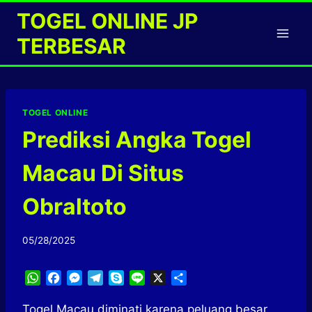
Skip
TOGEL ONLINE JP
to
TERBESAR
content
TOGEL ONLINE
Prediksi Angka Togel
Macau Di Situs
Obraltoto
05/28/2025
W
F
M
T
S
L
X
S
h
a
e
e
k
i
h
a
c
s
l
y
n
a
Togel Macau diminati karena peluang besar