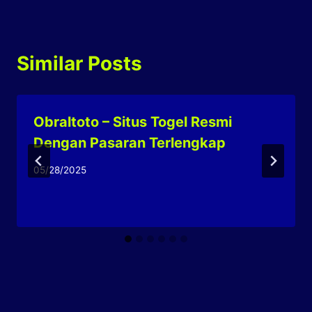
Similar Posts
Obraltoto – Situs Togel Resmi
Dengan Pasaran Terlengkap
05/28/2025