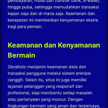
pembayaran, mulai dari transfer bank, e-wallet,
hingga pulsa, sehingga memudahkan transaksi
kapan saja dan di mana saja. Keamanan dan
kecepatan ini memberikan kenyamanan ekstra
bagi para pemain.
Keamanan dan Kenyamanan
Bermain
Obraltoto menjamin keamanan data dan
transaksi pengguna melalui sistem enkripsi
canggih. Selain itu, situs ini juga memiliki
layanan pelanggan yang responsif dan
profesional, siap membantu setiap masalah
atau pertanyaan yang muncul. Dengan
lingkungan bermain yang aman dan terpercaya,