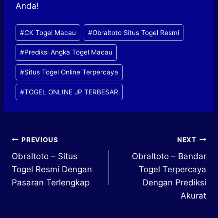
Anda!
Post
#
CK Togel Macau
#
Obraltoto Situs Togel Resmi
Tags:
#
Prediksi Angka Togel Macau
#
Situs Togel Online Terpercaya
#
TOGEL ONLINE JP TERBESAR
Post
PREVIOUS
NEXT
Obraltoto – Situs
Obraltoto – Bandar
navigation
Togel Resmi Dengan
Togel Terpercaya
Pasaran Terlengkap
Dengan Prediksi
Akurat