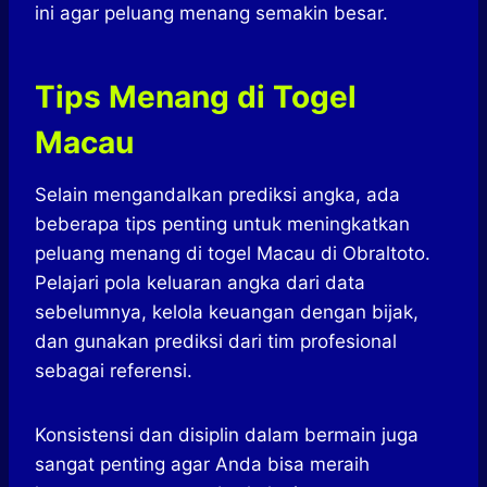
ini agar peluang menang semakin besar.
Tips Menang di Togel
Macau
Selain mengandalkan prediksi angka, ada
beberapa tips penting untuk meningkatkan
peluang menang di togel Macau di Obraltoto.
Pelajari pola keluaran angka dari data
sebelumnya, kelola keuangan dengan bijak,
dan gunakan prediksi dari tim profesional
sebagai referensi.
Konsistensi dan disiplin dalam bermain juga
sangat penting agar Anda bisa meraih