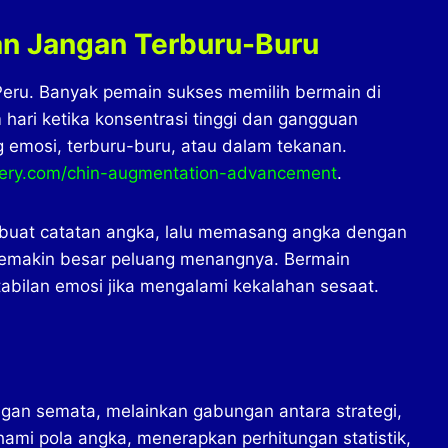
an Jangan Terburu-Buru
Peru. Banyak pemain sukses memilih bermain di
hari ketika konsentrasi tinggi dan gangguan
emosi, terburu-buru, atau dalam tekanan.
gery.com/chin-augmentation-advancement
.
uat catatan angka, lalu memasang angka dengan
semakin besar peluang menangnya. Bermain
bilan emosi jika mengalami kekalahan sesaat.
gan semata, melainkan gabungan antara strategi,
ami pola angka, menerapkan perhitungan statistik,