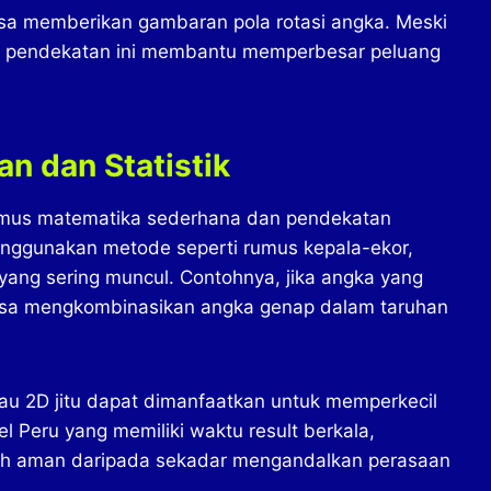
bisa memberikan gambaran pola rotasi angka. Meski
ar, pendekatan ini membantu memperbesar peluang
n dan Statistik
rumus matematika sederhana dan pendekatan
menggunakan metode seperti rumus kepala-ekor,
 yang sering muncul. Contohnya, jika angka yang
 bisa mengkombinasikan angka genap dalam taruhan
atau 2D jitu dapat dimanfaatkan untuk memperkecil
el Peru yang memiliki waktu result berkala,
ebih aman daripada sekadar mengandalkan perasaan