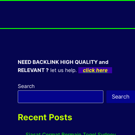
NEED BACKLINK HIGH QUALITY and
RELEVANT ?
let us help.
click here
Search
Search
Recent Posts
Siasat Cermat Bermain Togel Sydney