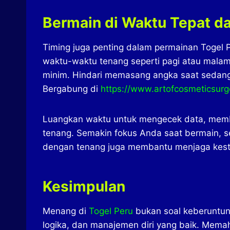
Bermain di Waktu Tepat d
Timing juga penting dalam permainan Togel 
waktu-waktu tenang seperti pagi atau malam 
minim. Hindari memasang angka saat sedang 
Bergabung di
https://www.artofcosmeticsur
Luangkan waktu untuk mengecek data, memb
tenang. Semakin fokus Anda saat bermain, 
dengan tenang juga membantu menjaga kesta
Kesimpulan
Menang di
Togel Peru
bukan soal keberuntun
logika, dan manajemen diri yang baik. Memah