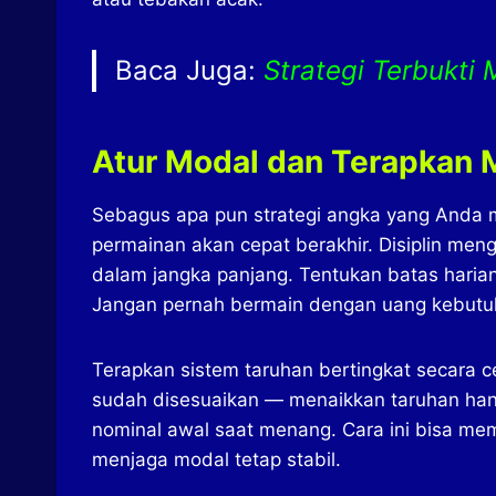
Baca Juga:
Strategi Terbukti 
Atur Modal dan Terapkan
Sebagus apa pun strategi angka yang Anda m
permainan akan cepat berakhir. Disiplin men
dalam jangka panjang. Tentukan batas haria
Jangan pernah bermain dengan uang kebutu
Terapkan sistem taruhan bertingkat secara c
sudah disesuaikan — menaikkan taruhan hanya
nominal awal saat menang. Cara ini bisa m
menjaga modal tetap stabil.