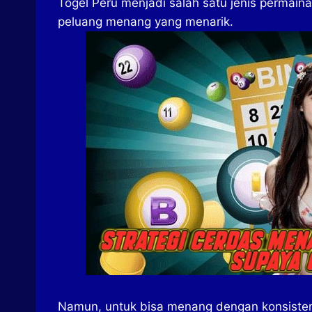
a
c
s
l
y
n
a
Togel Peru menjadi salah satu jenis permai
t
e
s
e
p
e
r
peluang menang yang menarik.
s
b
e
g
e
e
A
o
n
r
p
o
g
a
p
k
e
m
r
Namun, untuk bisa menang dengan konsisten