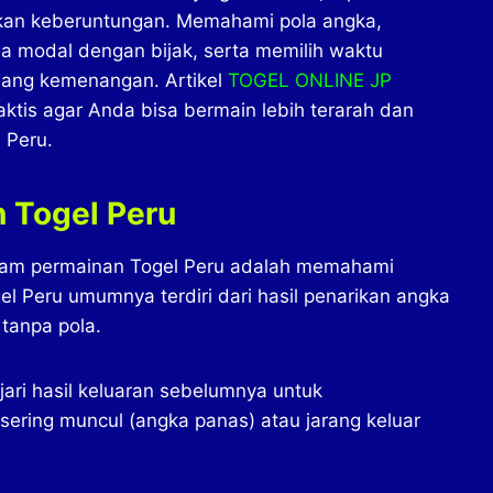
lkan keberuntungan. Memahami pola angka,
a modal dengan bijak, serta memilih waktu
uang kemenangan. Artikel
TOGEL ONLINE JP
aktis agar Anda bisa bermain lebih terarah dan
 Peru.
 Togel Peru
dalam permainan Togel Peru adalah memahami
el Peru umumnya terdiri dari hasil penarikan angka
tanpa pola.
ri hasil keluaran sebelumnya untuk
sering muncul (angka panas) atau jarang keluar