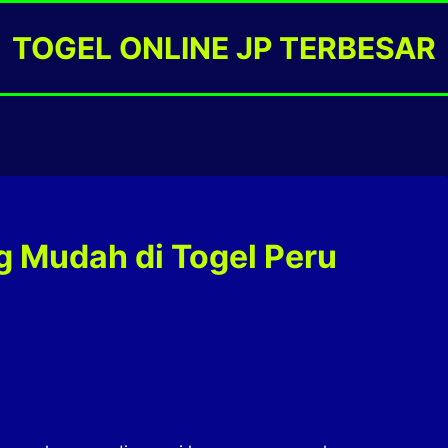
TOGEL ONLINE JP TERBESAR
g Mudah di Togel Peru