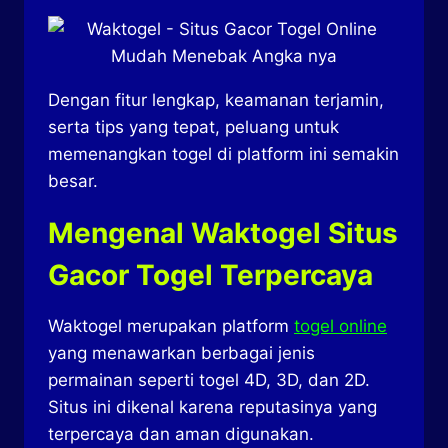
Dengan fitur lengkap, keamanan terjamin,
serta tips yang tepat, peluang untuk
memenangkan togel di platform ini semakin
besar.
Mengenal Waktogel Situs
Gacor Togel Terpercaya
Waktogel merupakan platform
togel online
yang menawarkan berbagai jenis
permainan seperti togel 4D, 3D, dan 2D.
Situs ini dikenal karena reputasinya yang
terpercaya dan aman digunakan.