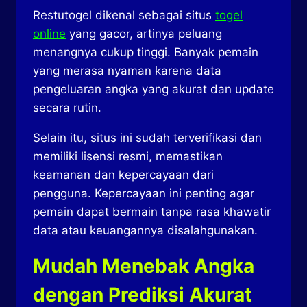
Restutogel dikenal sebagai situs
togel
online
yang gacor, artinya peluang
menangnya cukup tinggi. Banyak pemain
yang merasa nyaman karena data
pengeluaran angka yang akurat dan update
secara rutin.
Selain itu, situs ini sudah terverifikasi dan
memiliki lisensi resmi, memastikan
keamanan dan kepercayaan dari
pengguna. Kepercayaan ini penting agar
pemain dapat bermain tanpa rasa khawatir
data atau keuangannya disalahgunakan.
Mudah Menebak Angka
dengan Prediksi Akurat