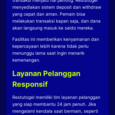
transaksi menjadi hal penting. Restutogel
menyediakan sistem deposit dan withdraw
yang cepat dan aman. Pemain bisa
melakukan transaksi kapan saja, dan dana
akan langsung masuk ke saldo mereka.
Fasilitas ini memberikan kenyamanan dan
kepercayaan lebih karena tidak perlu
menunggu lama saat ingin menarik
kemenangan.
Layanan Pelanggan
Responsif
Restutogel memiliki tim layanan pelanggan
yang siap membantu 24 jam penuh. Jika
mengalami kendala saat bermain, seperti