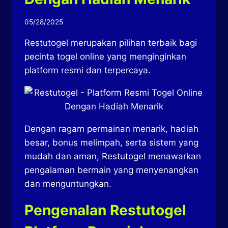
05/28/2025
Restutogel merupakan pilihan terbaik bagi
pecinta togel online yang menginginkan
platform resmi dan terpercaya.
Dengan ragam permainan menarik, hadiah
besar, bonus melimpah, serta sistem yang
mudah dan aman, Restutogel menawarkan
pengalaman bermain yang menyenangkan
dan menguntungkan.
Pengenalan Restutogel