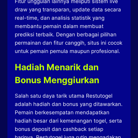
Fitur unggulan lainnya meliputi sistem live
draw yang transparan, update data secara
real-time, dan analisis statistik yang
membantu pemain dalam membuat
prediksi terbaik. Dengan berbagai pilihan
permainan dan fitur canggih, situs ini cocok
untuk pemain pemula maupun profesional.
Hadiah Menarik dan
Bonus Menggiurkan
Salah satu daya tarik utama Restutogel
adalah hadiah dan bonus yang ditawarkan.
Pemain berkesempatan mendapatkan
hadiah besar dari kemenangan togel, serta
bonus deposit dan cashback setiap
harinya. Restutogel juga rutin mengadakan