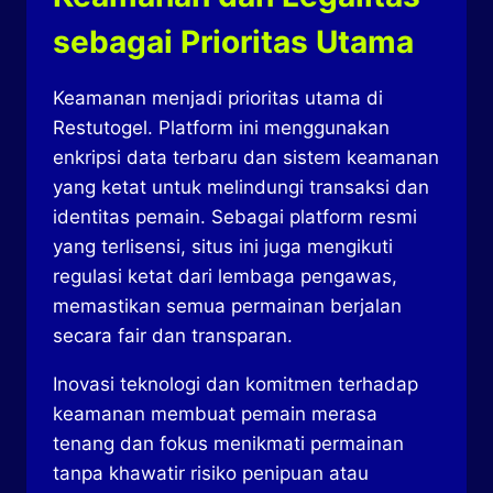
sebagai Prioritas Utama
Keamanan menjadi prioritas utama di
Restutogel. Platform ini menggunakan
enkripsi data terbaru dan sistem keamanan
yang ketat untuk melindungi transaksi dan
identitas pemain. Sebagai platform resmi
yang terlisensi, situs ini juga mengikuti
regulasi ketat dari lembaga pengawas,
memastikan semua permainan berjalan
secara fair dan transparan.
Inovasi teknologi dan komitmen terhadap
keamanan membuat pemain merasa
tenang dan fokus menikmati permainan
tanpa khawatir risiko penipuan atau