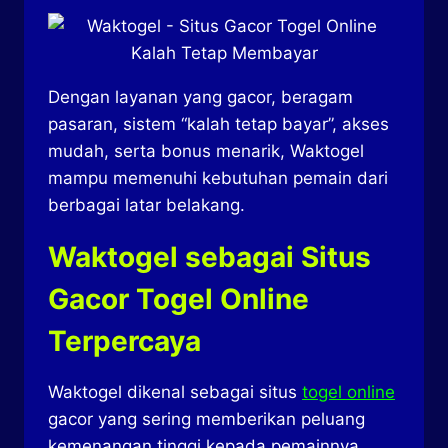
Dengan layanan yang gacor, beragam
pasaran, sistem “kalah tetap bayar”, akses
mudah, serta bonus menarik, Waktogel
mampu memenuhi kebutuhan pemain dari
berbagai latar belakang.
Waktogel sebagai Situs
Gacor Togel Online
Terpercaya
Waktogel dikenal sebagai situs
togel online
gacor yang sering memberikan peluang
kemenangan tinggi kepada pemainnya.