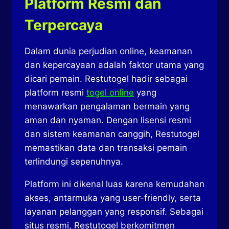
Platform Resmi dan
Terpercaya
Dalam dunia perjudian online, keamanan
dan kepercayaan adalah faktor utama yang
dicari pemain. Restutogel hadir sebagai
platform resmi
togel online
yang
menawarkan pengalaman bermain yang
aman dan nyaman. Dengan lisensi resmi
dan sistem keamanan canggih, Restutogel
memastikan data dan transaksi pemain
terlindungi sepenuhnya.
Platform ini dikenal luas karena kemudahan
akses, antarmuka yang user-friendly, serta
layanan pelanggan yang responsif. Sebagai
situs resmi, Restutogel berkomitmen