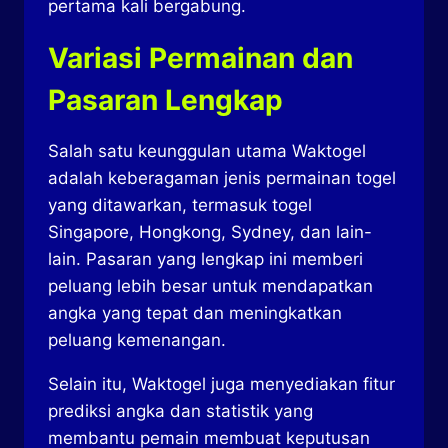
pertama kali bergabung.
Variasi Permainan dan
Pasaran Lengkap
Salah satu keunggulan utama Waktogel
adalah keberagaman jenis permainan togel
yang ditawarkan, termasuk togel
Singapore, Hongkong, Sydney, dan lain-
lain. Pasaran yang lengkap ini memberi
peluang lebih besar untuk mendapatkan
angka yang tepat dan meningkatkan
peluang kemenangan.
Selain itu, Waktogel juga menyediakan fitur
prediksi angka dan statistik yang
membantu pemain membuat keputusan