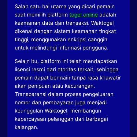
Salah satu hal utama yang dicari pemain
saat memilih platform
togel online
adalah
keamanan data dan transaksi. Waktogel
dikenal dengan sistem keamanan tingkat
tinggi, menggunakan enkripsi canggih
untuk melindungi informasi pengguna.
Selain itu, platform ini telah mendapatkan
lisensi resmi dari otoritas terkait, sehingga
pemain dapat bermain tanpa rasa khawatir
akan penipuan atau kecurangan.
Transparansi dalam proses pengeluaran
nomor dan pembayaran juga menjadi
keunggulan Waktogel, membangun
kepercayaan pelanggan dari berbagai
kalangan.