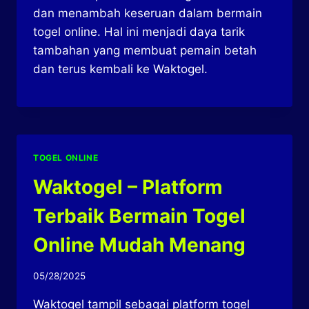
dan menambah keseruan dalam bermain
togel online. Hal ini menjadi daya tarik
tambahan yang membuat pemain betah
dan terus kembali ke Waktogel.
TOGEL ONLINE
Waktogel – Platform
Terbaik Bermain Togel
Online Mudah Menang
05/28/2025
Waktogel tampil sebagai platform togel