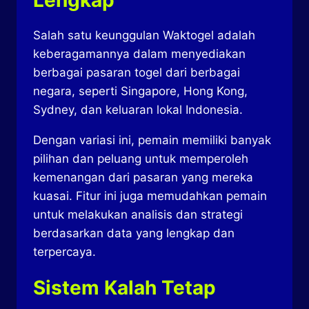
Lengkap
Salah satu keunggulan Waktogel adalah
keberagamannya dalam menyediakan
berbagai pasaran togel dari berbagai
negara, seperti Singapore, Hong Kong,
Sydney, dan keluaran lokal Indonesia.
Dengan variasi ini, pemain memiliki banyak
pilihan dan peluang untuk memperoleh
kemenangan dari pasaran yang mereka
kuasai. Fitur ini juga memudahkan pemain
untuk melakukan analisis dan strategi
berdasarkan data yang lengkap dan
terpercaya.
Sistem Kalah Tetap