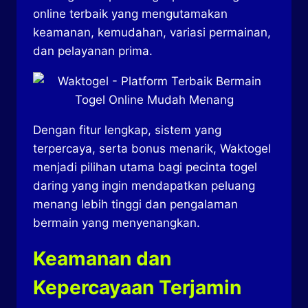
online terbaik yang mengutamakan
keamanan, kemudahan, variasi permainan,
dan pelayanan prima.
Dengan fitur lengkap, sistem yang
terpercaya, serta bonus menarik, Waktogel
menjadi pilihan utama bagi pecinta togel
daring yang ingin mendapatkan peluang
menang lebih tinggi dan pengalaman
bermain yang menyenangkan.
Keamanan dan
Kepercayaan Terjamin