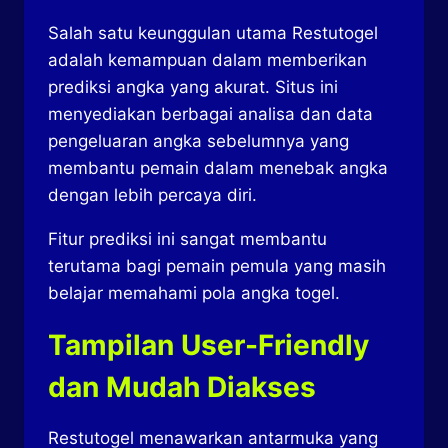
Salah satu keunggulan utama Restutogel
adalah kemampuan dalam memberikan
prediksi angka yang akurat. Situs ini
menyediakan berbagai analisa dan data
pengeluaran angka sebelumnya yang
membantu pemain dalam menebak angka
dengan lebih percaya diri.
Fitur prediksi ini sangat membantu
terutama bagi pemain pemula yang masih
belajar memahami pola angka togel.
Tampilan User-Friendly
dan Mudah Diakses
Restutogel menawarkan antarmuka yang